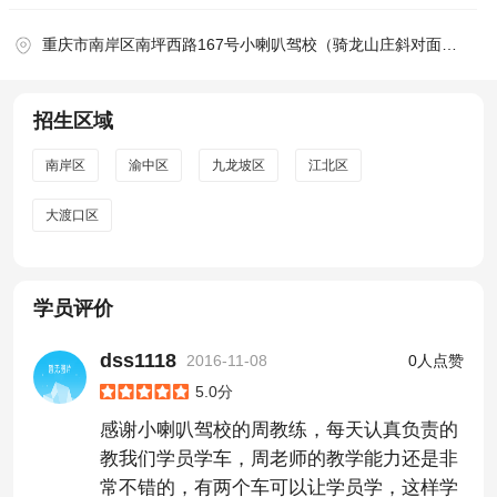
重庆市南岸区南坪西路167号小喇叭驾校（骑龙山庄斜对面，向鹅公岩大桥前行300米）
招生区域
南岸区
渝中区
九龙坡区
江北区
大渡口区
学员评价
dss1118
2016-11-08
0人点赞
5.0分
感谢小喇叭驾校的周教练，每天认真负责的
教我们学员学车，周老师的教学能力还是非
常不错的，有两个车可以让学员学，这样学